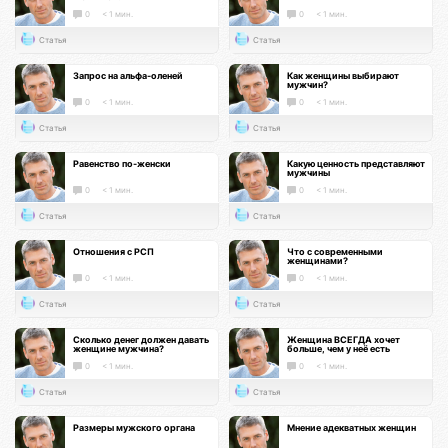
0
< 1 мин.
0
< 1 мин.
Статья
Статья
Запрос на альфа-оленей
Как женщины выбирают
мужчин?
0
< 1 мин.
0
< 1 мин.
Статья
Статья
Равенство по-женски
Какую ценность представляют
мужчины
0
< 1 мин.
0
< 1 мин.
Статья
Статья
Отношения с РСП
Что с современными
женщинами?
0
< 1 мин.
0
< 1 мин.
Статья
Статья
Сколько денег должен давать
Женщина ВСЕГДА хочет
женщине мужчина?
больше, чем у неё есть
0
< 1 мин.
0
< 1 мин.
Статья
Статья
Размеры мужского органа
Мнение адекватных женщин