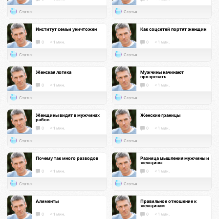
Статья
Статья
Институт семьи уничтожен
Как соцсетей портят женщин
0
< 1 мин.
0
< 1 мин.
Статья
Статья
Женская логика
Мужчины начинают
прозревать
0
< 1 мин.
0
< 1 мин.
Статья
Статья
Женщины видят в мужчинах
Женские границы
рабов
0
< 1 мин.
0
< 1 мин.
Статья
Статья
Почему так много разводов
Разница мышления мужчины и
женщины
0
< 1 мин.
0
< 1 мин.
Статья
Статья
Алименты
Правильное отношение к
женщинам
0
< 1 мин.
0
< 1 мин.