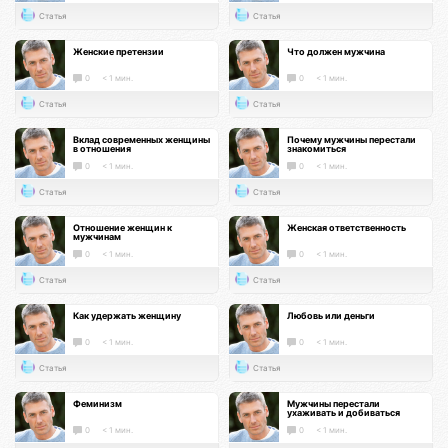
Статья
Статья
Женские претензии
Что должен мужчина
0
< 1 мин.
0
< 1 мин.
Статья
Статья
Вклад современных женщины
Почему мужчины перестали
в отношения
знакомиться
0
< 1 мин.
0
< 1 мин.
Статья
Статья
Отношение женщин к
Женская ответственность
мужчинам
0
< 1 мин.
0
< 1 мин.
Статья
Статья
Как удержать женщину
Любовь или деньги
0
< 1 мин.
0
< 1 мин.
Статья
Статья
Феминизм
Мужчины перестали
ухаживать и добиваться
0
< 1 мин.
0
< 1 мин.