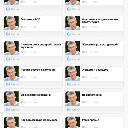
0
< 1 мин.
0
< 1 мин.
Статья
Статья
Эпидемия РСП
Отношения за деньги — это
проституция
0
< 1 мин.
0
< 1 мин.
Статья
Статья
Сколько должен зарабатывать
Женщины рожают для себя
мужчина
0
< 1 мин.
0
< 1 мин.
Статья
Статья
Реестр ресурсных мужчин
Эпидемия разводов
0
< 1 мин.
0
< 1 мин.
Статья
Статья
Содержание женщины
Подкаблучники
0
< 1 мин.
0
< 1 мин.
Статья
Статья
Как повысить рождаемость
Равноправие
0
< 1 мин.
0
< 1 мин.