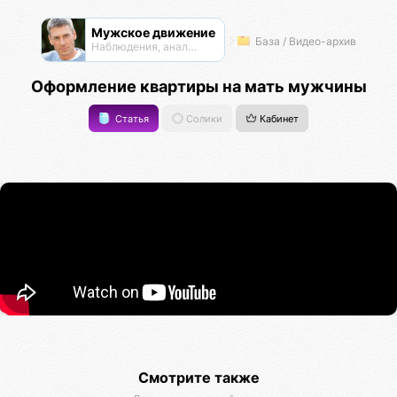
Мужское движение
База / Видео-архив
Наблюдения, анализ, обсуждения
Оформление квартиры на мать мужчины
Статья
Солики
Кабинет
Смотрите также