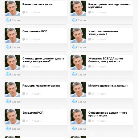
Равенство по-женски
Какую ценность представляют
мужчины
0
< 1 мин.
0
< 1 мин.
Статья
Статья
Отношения с РСП
Что с современными
женщинами?
0
< 1 мин.
0
< 1 мин.
Статья
Статья
Сколько денег должен давать
Женщина ВСЕГДА хочет
женщине мужчина?
больше, чем у неё есть
0
< 1 мин.
0
< 1 мин.
Статья
Статья
Размеры мужского органа
Мнение адекватных женщин
0
< 1 мин.
0
< 1 мин.
Статья
Статья
Эпидемия РСП
Отношения за деньги — это
проституция
0
< 1 мин.
0
< 1 мин.
Статья
Статья