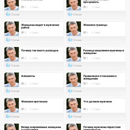
прозревать
0
< 1 мин.
0
< 1 мин.
Статья
Статья
Женщины видят в мужчинах
Женские границы
рабов
0
< 1 мин.
0
< 1 мин.
Статья
Статья
Почему так много разводов
Разница мышления мужчины и
женщины
0
< 1 мин.
0
< 1 мин.
Статья
Статья
Алименты
Правильное отношение к
женщинам
0
< 1 мин.
0
< 1 мин.
Статья
Статья
Женские претензии
Что должен мужчина
0
< 1 мин.
0
< 1 мин.
Статья
Статья
Вклад современных женщины
Почему мужчины перестали
в отношения
знакомиться