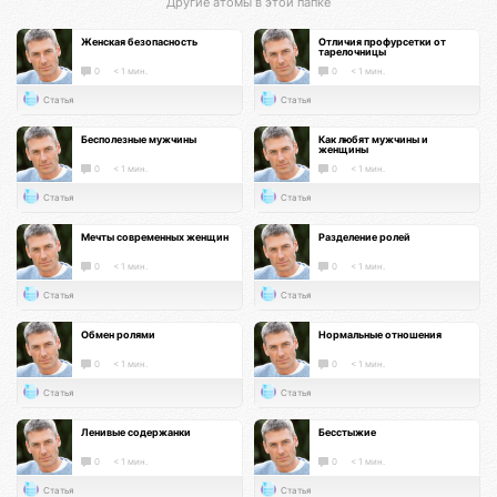
Другие атомы в этой папке
Женская безопасность
Отличия профурсетки от
тарелочницы
0
< 1 мин.
0
< 1 мин.
Статья
Статья
Бесполезные мужчины
Как любят мужчины и
женщины
0
< 1 мин.
0
< 1 мин.
Статья
Статья
Мечты современных женщин
Разделение ролей
0
< 1 мин.
0
< 1 мин.
Статья
Статья
Обмен ролями
Нормальные отношения
0
< 1 мин.
0
< 1 мин.
Статья
Статья
Ленивые содержанки
Бесстыжие
0
< 1 мин.
0
< 1 мин.
Статья
Статья