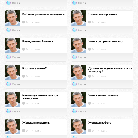
Статья
Статья
Всё о современных женщинах
Женская энергетика
0
< 1 мин.
0
< 1 мин.
Статья
Статья
Разведенки о бывших
Женское предательство
0
< 1 мин.
0
< 1 мин.
Статья
Статья
Кто такие алени?
Должен ли мужчина платить за
женщину?
0
< 1 мин.
0
< 1 мин.
Статья
Статья
Какие мужчины нравятся
Женская инициатива
женщинам
0
< 1 мин.
0
< 1 мин.
Статья
Статья
Женская ненависть
Женская забота
0
< 1 мин.
0
< 1 мин.