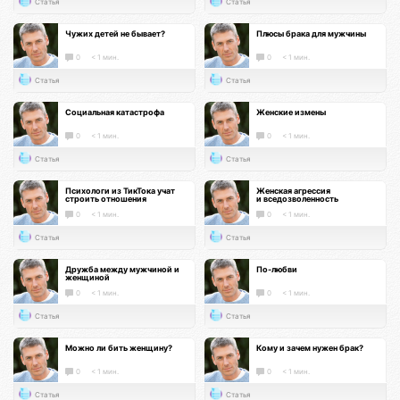
Статья
Статья
Чужих детей не бывает?
Плюсы брака для мужчины
0
< 1 мин.
0
< 1 мин.
Статья
Статья
Социальная катастрофа
Женские измены
0
< 1 мин.
0
< 1 мин.
Статья
Статья
Психологи из ТикТока учат
Женская агрессия
строить отношения
и вседозволенность
0
< 1 мин.
0
< 1 мин.
Статья
Статья
Дружба между мужчиной и
По-любви
женщиной
0
< 1 мин.
0
< 1 мин.
Статья
Статья
Можно ли бить женщину?
Кому и зачем нужен брак?
0
< 1 мин.
0
< 1 мин.
Статья
Статья