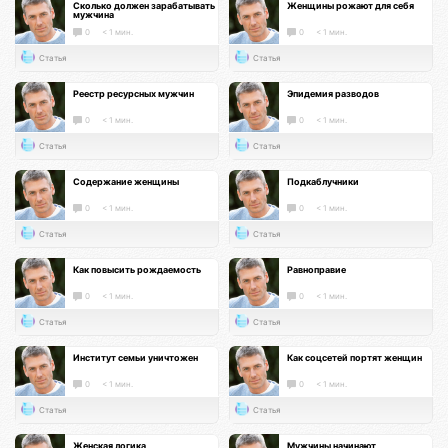
Сколько должен зарабатывать
Женщины рожают для себя
мужчина
0
< 1 мин.
0
< 1 мин.
Статья
Статья
Реестр ресурсных мужчин
Эпидемия разводов
0
< 1 мин.
0
< 1 мин.
Статья
Статья
Содержание женщины
Подкаблучники
0
< 1 мин.
0
< 1 мин.
Статья
Статья
Как повысить рождаемость
Равноправие
0
< 1 мин.
0
< 1 мин.
Статья
Статья
Институт семьи уничтожен
Как соцсетей портят женщин
0
< 1 мин.
0
< 1 мин.
Статья
Статья
Женская логика
Мужчины начинают