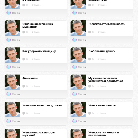
0
< 1 мин.
0
< 1 мин.
Статья
Статья
Отношение женщин к
Женская ответственность
мужчинам
0
< 1 мин.
0
< 1 мин.
Статья
Статья
Как удержать женщину
Любовь или деньги
0
< 1 мин.
0
< 1 мин.
Статья
Статья
Феминизм
Мужчины перестали
ухаживать и добиваться
0
< 1 мин.
0
< 1 мин.
Статья
Статья
Женщина ничего не должна
Женская честность
0
< 1 мин.
0
< 1 мин.
Статья
Статья
Женщины рожают для
Женские психологи и
мужчин?
психологини