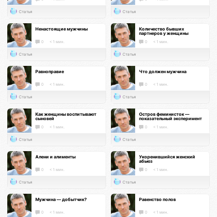
Статья
Статья
Ненастоящие мужчины
Количество бывших
партнеров у женщины
0
< 1 мин.
0
< 1 мин.
Статья
Статья
Равноправие
Что должен мужчина
0
< 1 мин.
0
< 1 мин.
Статья
Статья
Как женщины воспитывают
Остров феминисток —
сыновей
показательный эксперимент
0
< 1 мин.
0
< 1 мин.
Статья
Статья
Алени и алименты
Укоренившийся женский
абьюз
0
< 1 мин.
0
< 1 мин.
Статья
Статья
Мужчина — добытчик?
Равенство полов
0
< 1 мин.
0
< 1 мин.