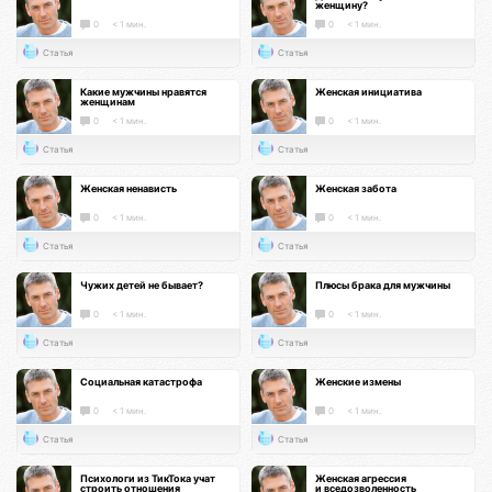
женщину?
0
< 1 мин.
0
< 1 мин.
Статья
Статья
Какие мужчины нравятся
Женская инициатива
женщинам
0
< 1 мин.
0
< 1 мин.
Статья
Статья
Женская ненависть
Женская забота
0
< 1 мин.
0
< 1 мин.
Статья
Статья
Чужих детей не бывает?
Плюсы брака для мужчины
0
< 1 мин.
0
< 1 мин.
Статья
Статья
Социальная катастрофа
Женские измены
0
< 1 мин.
0
< 1 мин.
Статья
Статья
Психологи из ТикТока учат
Женская агрессия
строить отношения
и вседозволенность