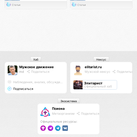
Статья
Статья
Хаб
Нексус
Мужское движение
elitarist.ru
md
Поделиться
Мужской нексус
Поделиться
Наблюдения, анализ, обсуждения
Элитарист
Официальный хаб
Подписаться
Экосистема
Псиона
Метаорганизм
Поделиться
Официальные ресурсы: