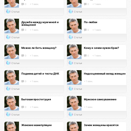
0
< 1 мин.
0
< 1 мин.
Статья
Статья
Дружба между мужчиной и
По-любви
женщиной
0
< 1 мин.
0
< 1 мин.
Статья
Статья
Можно ли бить женщину?
Кому и зачем нужен брак?
0
< 1 мин.
0
< 1 мин.
Статья
Статья
Подмена детей и тесты ДНК
Недооцененный вклад женщин
0
< 1 мин.
< 1 мин.
Статья
Статья
Бытовая проституция
Мужское самоуважение
0
< 1 мин.
< 1 мин.
Статья
Статья
Женские манипуляции
Зачем женщины красятся