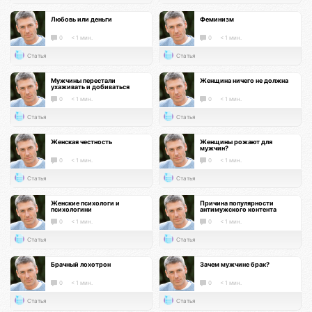
Любовь или деньги
Феминизм
0
< 1 мин.
0
< 1 мин.
Статья
Статья
Мужчины перестали
Женщина ничего не должна
ухаживать и добиваться
0
< 1 мин.
0
< 1 мин.
Статья
Статья
Женская честность
Женщины рожают для
мужчин?
0
< 1 мин.
0
< 1 мин.
Статья
Статья
Женские психологи и
Причина популярности
психологини
антимужского контента
0
< 1 мин.
0
< 1 мин.
Статья
Статья
Брачный лохотрон
Зачем мужчине брак?
0
< 1 мин.
0
< 1 мин.
Статья
Статья