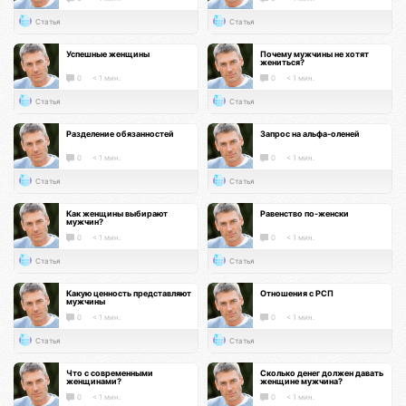
Статья
Статья
Успешные женщины
Почему мужчины не хотят
жениться?
0
< 1 мин.
0
< 1 мин.
Статья
Статья
Разделение обязанностей
Запрос на альфа-оленей
0
< 1 мин.
0
< 1 мин.
Статья
Статья
Как женщины выбирают
Равенство по-женски
мужчин?
0
< 1 мин.
0
< 1 мин.
Статья
Статья
Какую ценность представляют
Отношения с РСП
мужчины
0
< 1 мин.
0
< 1 мин.
Статья
Статья
Что с современными
Сколько денег должен давать
женщинами?
женщине мужчина?
0
< 1 мин.
0
< 1 мин.