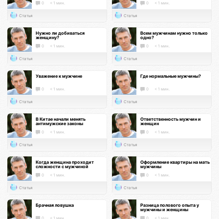
0
< 1 мин.
0
< 1 мин.
Статья
Статья
Нужно ли добиваться
Всем мужчинам нужно только
женщину?
одно?
0
< 1 мин.
0
< 1 мин.
Статья
Статья
Уважение к мужчине
Где нормальные мужчины?
0
< 1 мин.
0
< 1 мин.
Статья
Статья
В Китае начали менять
Ответственность мужчин и
антимужские законы
женщин
0
< 1 мин.
0
< 1 мин.
Статья
Статья
Когда женщина проходит
Оформление квартиры на мать
сложности с мужчиной
мужчины
0
< 1 мин.
0
< 1 мин.
Статья
Статья
Брачная ловушка
Разница полового опыта у
мужчины и женщины
0
< 1 мин.
0
< 1 мин.