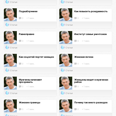
Статья
Статья
Подкаблучники
Как повысить рождаемость
0
< 1 мин.
0
< 1 мин.
Статья
Статья
Равноправие
Институт семьи уничтожен
0
< 1 мин.
0
< 1 мин.
Статья
Статья
Как соцсетей портят женщин
Женская логика
0
< 1 мин.
0
< 1 мин.
Статья
Статья
Мужчины начинают
Женщины видят в мужчинах
прозревать
рабов
0
< 1 мин.
0
< 1 мин.
Статья
Статья
Женские границы
Почему так много разводов
0
< 1 мин.
0
< 1 мин.
Статья
Статья