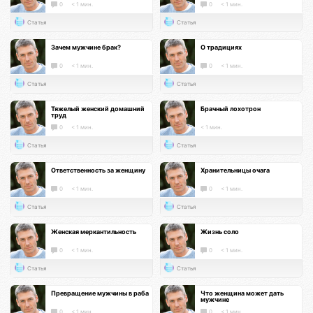
0
< 1 мин.
0
< 1 мин.
Статья
Статья
Зачем мужчине брак?
О традициях
0
< 1 мин.
0
< 1 мин.
Статья
Статья
Тяжелый женский домашний
Брачный лохотрон
труд
0
< 1 мин.
< 1 мин.
Статья
Статья
Ответственность за женщину
Хранительницы очага
0
< 1 мин.
0
< 1 мин.
Статья
Статья
Женская меркантильность
Жизнь соло
0
< 1 мин.
0
< 1 мин.
Статья
Статья
Превращение мужчины в раба
Что женщина может дать
мужчине
0
< 1 мин.
0
< 1 мин.