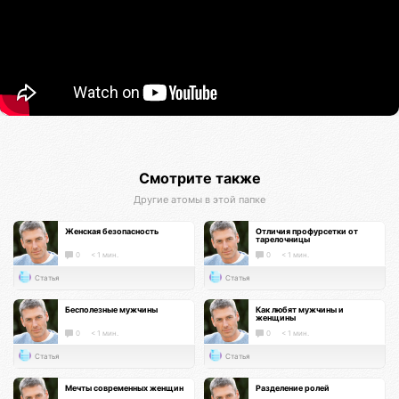
Смотрите также
Другие атомы в этой папке
Женская безопасность
Отличия профурсетки от
тарелочницы
0
< 1 мин.
0
< 1 мин.
Статья
Статья
Бесполезные мужчины
Как любят мужчины и
женщины
0
< 1 мин.
0
< 1 мин.
Статья
Статья
Мечты современных женщин
Разделение ролей