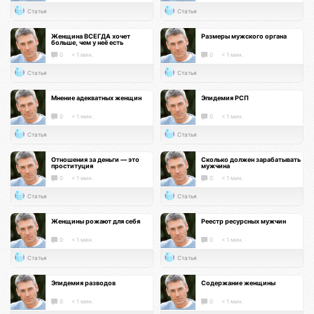
Статья
Статья
Женщина ВСЕГДА хочет
Размеры мужского органа
больше, чем у неё есть
0
< 1 мин.
0
< 1 мин.
Статья
Статья
Мнение адекватных женщин
Эпидемия РСП
0
< 1 мин.
0
< 1 мин.
Статья
Статья
Отношения за деньги — это
Сколько должен зарабатывать
проституция
мужчина
0
< 1 мин.
0
< 1 мин.
Статья
Статья
Женщины рожают для себя
Реестр ресурсных мужчин
0
< 1 мин.
0
< 1 мин.
Статья
Статья
Эпидемия разводов
Содержание женщины
0
< 1 мин.
0
< 1 мин.