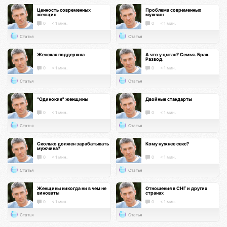
Ценность современных
Проблема современных
женщин
мужчин
0
< 1 мин.
0
< 1 мин.
Статья
Статья
Женская поддержка
А что у цыган? Семья. Брак.
Развод.
0
< 1 мин.
0
< 1 мин.
Статья
Статья
"Одинокие" женщины
Двойные стандарты
0
< 1 мин.
0
< 1 мин.
Статья
Статья
Сколько должен зарабатывать
Кому нужнее секс?
мужчина?
0
< 1 мин.
0
< 1 мин.
Статья
Статья
Женщины никогда ни в чем не
Отношения в СНГ и других
виноваты
странах
0
< 1 мин.
0
< 1 мин.
Статья
Статья