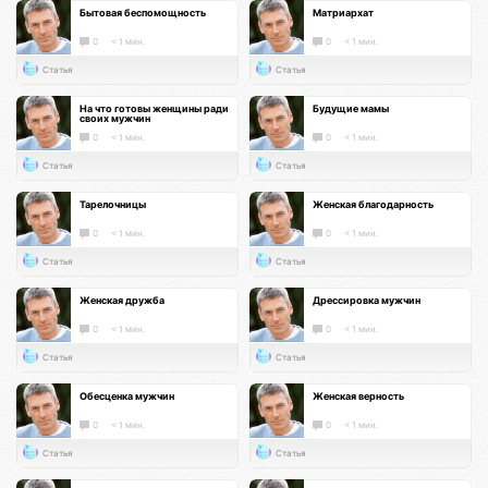
Бытовая беспомощность
Матриархат
0
< 1 мин.
0
< 1 мин.
Статья
Статья
На что готовы женщины ради
Будущие мамы
своих мужчин
0
< 1 мин.
0
< 1 мин.
Статья
Статья
Тарелочницы
Женская благодарность
0
< 1 мин.
0
< 1 мин.
Статья
Статья
Женская дружба
Дрессировка мужчин
0
< 1 мин.
0
< 1 мин.
Статья
Статья
Обесценка мужчин
Женская верность
0
< 1 мин.
0
< 1 мин.
Статья
Статья