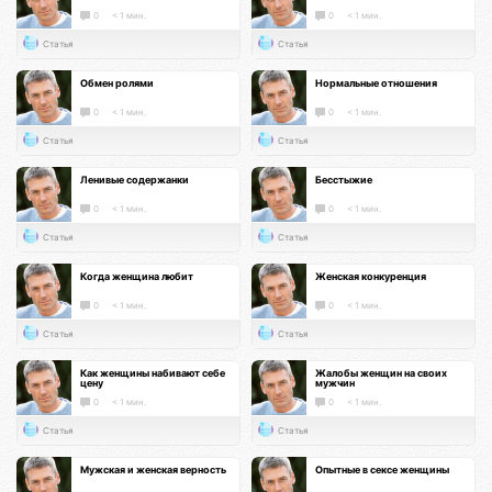
0
< 1 мин.
0
< 1 мин.
Статья
Статья
Обмен ролями
Нормальные отношения
0
< 1 мин.
0
< 1 мин.
Статья
Статья
Ленивые содержанки
Бесстыжие
0
< 1 мин.
0
< 1 мин.
Статья
Статья
Когда женщина любит
Женская конкуренция
0
< 1 мин.
0
< 1 мин.
Статья
Статья
Как женщины набивают себе
Жалобы женщин на своих
цену
мужчин
0
< 1 мин.
0
< 1 мин.
Статья
Статья
Мужская и женская верность
Опытные в сексе женщины