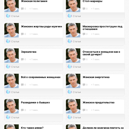
Женская полигамия
Стоп-маркеры
0
< 1 мин.
0
< 1 мин.
Статья
Статья
Женские жертвы ради мужчин
Маскировка проституции под
отношения
0
< 1 мин.
0
< 1 мин.
Статья
Статья
Зеркалочка
Относиться к женщине как к
своей дочери?
0
< 1 мин.
0
< 1 мин.
Статья
Статья
Всё о современных женщинах
Женская энергетика
0
< 1 мин.
0
< 1 мин.
Статья
Статья
Разведенки о бывших
Женское предательство
0
< 1 мин.
0
< 1 мин.
Статья
Статья
Кто такие алени?
Должен ли мужчина платить за