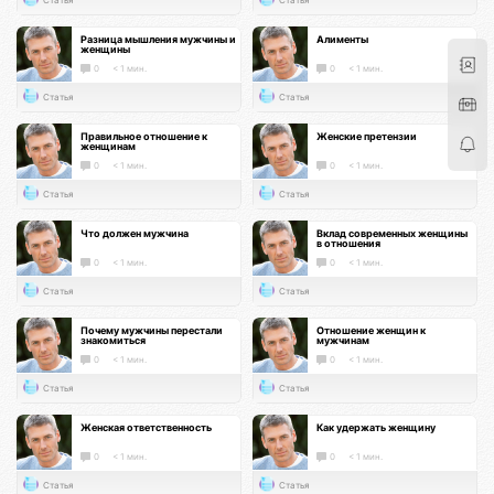
Разница мышления мужчины и
Алименты
женщины
0
< 1 мин.
0
< 1 мин.
Статья
Статья
Правильное отношение к
Женские претензии
женщинам
0
< 1 мин.
0
< 1 мин.
Статья
Статья
Что должен мужчина
Вклад современных женщины
в отношения
0
< 1 мин.
0
< 1 мин.
Статья
Статья
Почему мужчины перестали
Отношение женщин к
знакомиться
мужчинам
0
< 1 мин.
0
< 1 мин.
Статья
Статья
Женская ответственность
Как удержать женщину
0
< 1 мин.
0
< 1 мин.
Статья
Статья