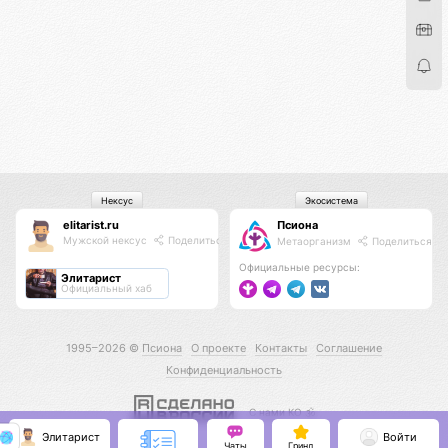
Нексус
Экосистема
elitarist.ru
Псиона
Мужской нексус
Поделиться
Метаорганизм
Поделиться
Официальные ресурсы:
Элитарист
Официальный хаб
1995–2026 ©
Псиона
О проекте
Контакты
Соглашение
Конфиденциальность
С нами КО 🕉️
Элитарист
Войти
Чаты
Гринд