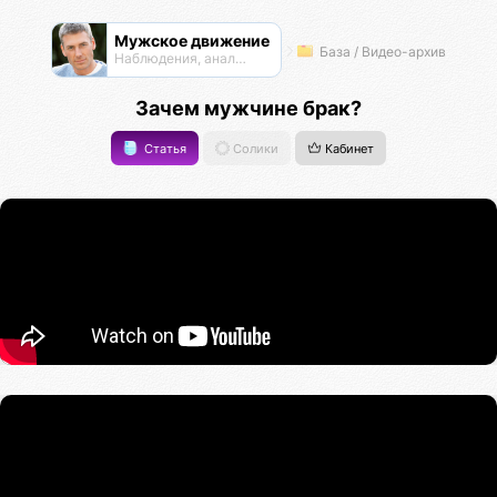
Мужское движение
База / Видео-архив
Наблюдения, анализ, обсуждения
Зачем мужчине брак?
Статья
Солики
Кабинет