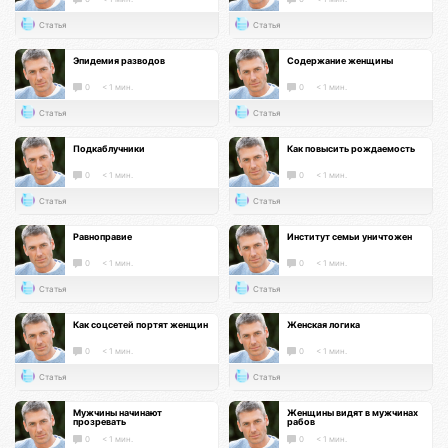
Статья
Статья
Эпидемия разводов
Содержание женщины
0
< 1 мин.
0
< 1 мин.
Статья
Статья
Подкаблучники
Как повысить рождаемость
0
< 1 мин.
0
< 1 мин.
Статья
Статья
Равноправие
Институт семьи уничтожен
0
< 1 мин.
0
< 1 мин.
Статья
Статья
Как соцсетей портят женщин
Женская логика
0
< 1 мин.
0
< 1 мин.
Статья
Статья
Мужчины начинают
Женщины видят в мужчинах
прозревать
рабов
0
< 1 мин.
0
< 1 мин.