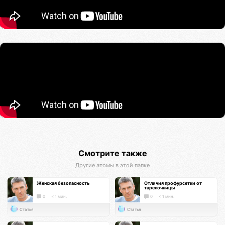
Смотрите также
Другие атомы в этой папке
Женская безопасность
Отличия профурсетки от
тарелочницы
0
< 1 мин.
0
< 1 мин.
Статья
Статья