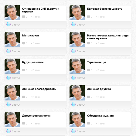
Отношения в СНГ и других
Бытовая беспомощность
странах
0
< 1 мин.
0
< 1 мин.
Статья
Статья
Матриархат
На что готовы женщины ради
своих мужчин
0
< 1 мин.
0
< 1 мин.
Статья
Статья
Будущие мамы
Тарелочницы
0
< 1 мин.
0
< 1 мин.
Статья
Статья
Женская благодарность
Женская дружба
0
< 1 мин.
0
< 1 мин.
Статья
Статья
Дрессировка мужчин
Обесценка мужчин
0
< 1 мин.
0
< 1 мин.
Статья
Статья