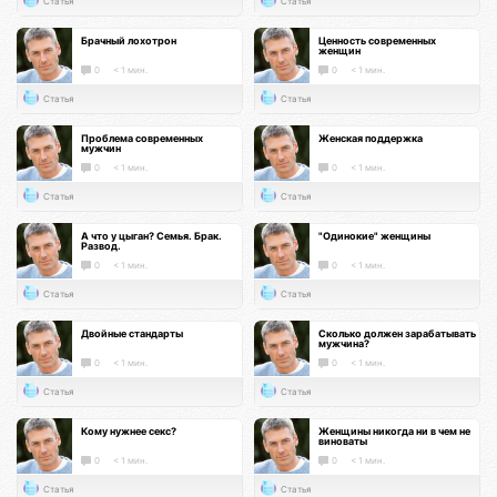
Статья
Статья
Брачный лохотрон
Ценность современных
женщин
0
< 1 мин.
0
< 1 мин.
Статья
Статья
Проблема современных
Женская поддержка
мужчин
0
< 1 мин.
0
< 1 мин.
Статья
Статья
А что у цыган? Семья. Брак.
"Одинокие" женщины
Развод.
0
< 1 мин.
0
< 1 мин.
Статья
Статья
Двойные стандарты
Сколько должен зарабатывать
мужчина?
0
< 1 мин.
0
< 1 мин.
Статья
Статья
Кому нужнее секс?
Женщины никогда ни в чем не
виноваты
0
< 1 мин.
0
< 1 мин.
Статья
Статья