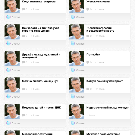
Социальная катастрофа
Женские измены
0
< 1 мин.
0
< 1 мин.
Статья
Статья
Психологи из ТикТока учат
Женская агрессия
строить отношения
и вседозволенность
0
< 1 мин.
0
< 1 мин.
Статья
Статья
Дружба между мужчиной и
По-любви
женщиной
0
< 1 мин.
0
< 1 мин.
Статья
Статья
Можно ли бить женщину?
Кому и зачем нужен брак?
0
< 1 мин.
0
< 1 мин.
Статья
Статья
Подмена детей и тесты ДНК
Недооцененный вклад женщин
0
< 1 мин.
< 1 мин.
Статья
Статья
Бытовая проституция
Мужское самоуважение