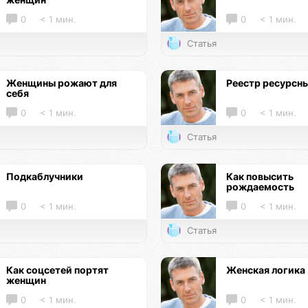
0
< 1 мин.
0
< 1 мин.
Статья
Женщины рожают для
Реестр ресурсн
себя
0
< 1 мин.
0
< 1 мин.
Статья
Подкаблучники
Как повысить
рождаемость
0
< 1 мин.
0
< 1 мин.
Статья
Как соцсетей портят
Женская логика
женщин
0
< 1 мин.
0
< 1 мин.