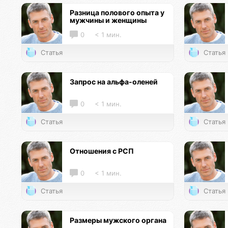
Разница полового опыта у
мужчины и женщины
0
< 1 мин.
Статья
Статья
Запрос на альфа-оленей
0
< 1 мин.
Статья
Статья
Отношения с РСП
0
< 1 мин.
Статья
Статья
Размеры мужского органа