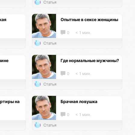
Статья
кая
Опытные в сексе женщины
0
< 1 мин.
Статья
чине
Где нормальные мужчины?
0
< 1 мин.
Статья
ртиры на
Брачная ловушка
0
< 1 мин.
Статья