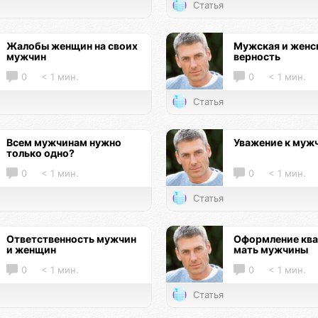
Статья
Жалобы женщин на своих
Мужская и женс
мужчин
верность
0
< 1 мин.
0
< 1 мин.
Статья
Всем мужчинам нужно
Уважение к муж
только одно?
0
< 1 мин.
0
< 1 мин.
Статья
Ответственность мужчин
Оформление ква
и женщин
мать мужчины
0
< 1 мин.
0
< 1 мин.
Статья