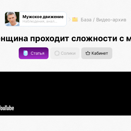
Мужское движение
База / Видео-архив
Наблюдения, анализ, обсуждения
енщина проходит сложности с 
Статья
Солики
Кабинет