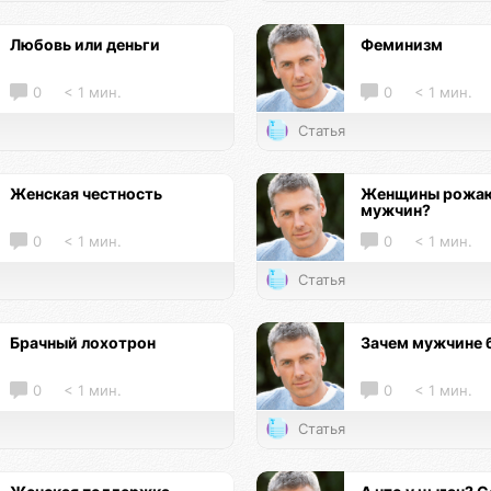
Любовь или деньги
Феминизм
0
< 1 мин.
0
< 1 мин.
Статья
Женская честность
Женщины рожаю
мужчин?
0
< 1 мин.
0
< 1 мин.
Статья
Брачный лохотрон
Зачем мужчине 
0
< 1 мин.
0
< 1 мин.
Статья