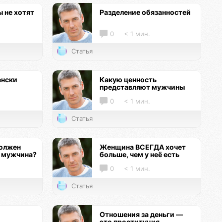
 не хотят
Разделение обязанностей
0
< 1 мин.
Статья
енски
Какую ценность
представляют мужчины
0
< 1 мин.
Статья
должен
Женщина ВСЕГДА хочет
 мужчина?
больше, чем у неё есть
0
< 1 мин.
Статья
Отношения за деньги —
это проституция