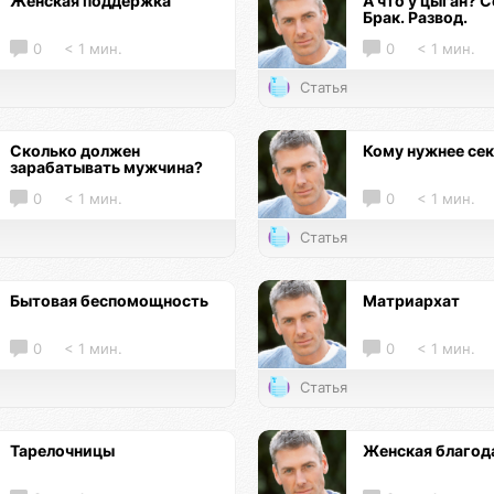
Женская поддержка
А что у цыган? С
Брак. Развод.
0
< 1 мин.
0
< 1 мин.
Статья
Сколько должен
Кому нужнее се
зарабатывать мужчина?
0
< 1 мин.
0
< 1 мин.
Статья
Бытовая беспомощность
Матриархат
0
< 1 мин.
0
< 1 мин.
Статья
Тарелочницы
Женская благод