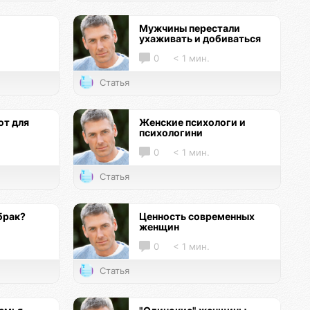
Мужчины перестали
ухаживать и добиваться
0
< 1 мин.
Статья
т для
Женские психологи и
психологини
0
< 1 мин.
Статья
брак?
Ценность современных
женщин
0
< 1 мин.
Статья