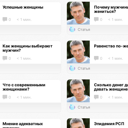
Успешные женщины
Почему мужчины
жениться?
0
< 1 мин.
0
< 1 мин.
Статья
Как женщины выбирают
Равенство по-ж
мужчин?
0
< 1 мин.
0
< 1 мин.
Статья
Что с современными
Сколько денег 
женщинами?
давать женщине
0
< 1 мин.
0
< 1 мин.
Статья
Мнение адекватных
Эпидемия РСП
женщин