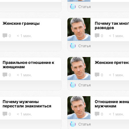
Статья
Женские границы
Почему так мно
разводов
0
< 1 мин.
0
< 1 мин.
Статья
Правильное отношение к
Женские претен
женщинам
0
< 1 мин.
0
< 1 мин.
Статья
Почему мужчины
Отношение женщ
перестали знакомиться
мужчинам
0
< 1 мин.
0
< 1 мин.
Статья