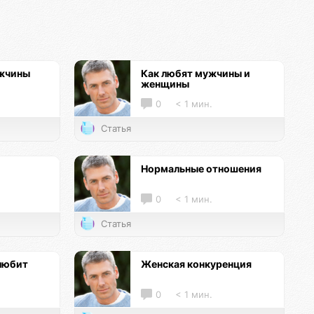
ужчины
Как любят мужчины и
женщины
0
< 1 мин.
Статья
Нормальные отношения
0
< 1 мин.
Статья
любит
Женская конкуренция
0
< 1 мин.