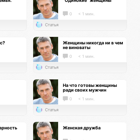
емья.
"Одинокие" женщины
0
< 1 мин.
Статья
кс?
Женщины никогда ни в чем
не виноваты
0
< 1 мин.
Статья
На что готовы женщины
ради своих мужчин
0
< 1 мин.
Статья
арность
Женская дружба