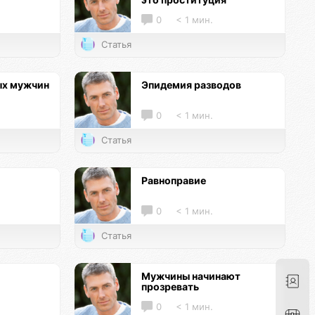
0
< 1 мин.
Статья
ых мужчин
Эпидемия разводов
0
< 1 мин.
Статья
Равноправие
0
< 1 мин.
Статья
Мужчины начинают
прозревать
0
< 1 мин.