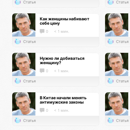
Статья
Статья
Как женщины набивают
себе цену
0
< 1 мин.
Статья
Статья
Нужно ли добиваться
женщину?
0
< 1 мин.
Статья
Статья
В Китае начали менять
антимужские законы
0
< 1 мин.
Статья
Статья