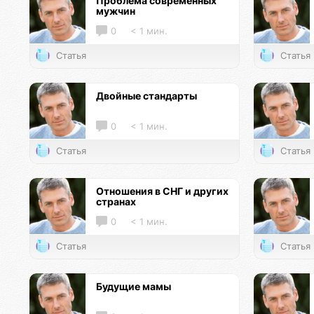
Проблема современных
мужчин
0
< 1 мин.
Статья
Статья
Двойные стандарты
0
< 1 мин.
Статья
Статья
Отношения в СНГ и других
странах
0
< 1 мин.
Статья
Статья
Будущие мамы