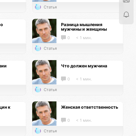
Статья
го
Разница мышления
мужчины и женщины
0
< 1 мин.
Статья
зии
Что должен мужчина
0
< 1 мин.
Статья
ин к
Женская ответственность
0
< 1 мин.
Статья