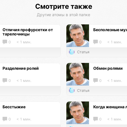
Смотрите также
Другие атомы в этой папке
Отличия профурсетки от
Бесполезные м
тарелочницы
0
< 1 мин.
0
< 1 мин.
Статья
Разделение ролей
Обмен ролями
0
< 1 мин.
0
< 1 мин.
Статья
Бесстыжие
Когда женщина 
0
< 1 мин.
0
< 1 мин.