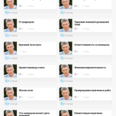
0
< 1 мин.
0
< 1 мин.
Статья
Статья
О традициях
Тяжелый женский домашний
труд
0
< 1 мин.
0
< 1 мин.
Статья
Статья
Брачный лохотрон
Ответственность за женщину
< 1 мин.
0
< 1 мин.
Статья
Статья
Хранительницы очага
Женская меркантильность
0
< 1 мин.
0
< 1 мин.
Статья
Статья
Жизнь соло
Превращение мужчины в раба
0
< 1 мин.
0
< 1 мин.
Статья
Статья
Что женщина может дать
Ненастоящие мужчины
мужчине