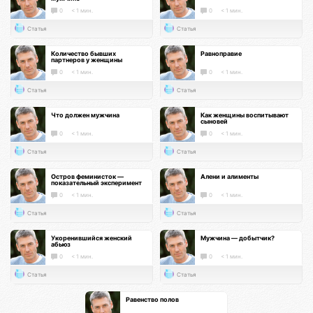
0
< 1 мин.
0
< 1 мин.
Статья
Статья
Количество бывших
Равноправие
партнеров у женщины
0
< 1 мин.
0
< 1 мин.
Статья
Статья
Что должен мужчина
Как женщины воспитывают
сыновей
0
< 1 мин.
0
< 1 мин.
Статья
Статья
Остров феминисток —
Алени и алименты
показательный эксперимент
0
< 1 мин.
0
< 1 мин.
Статья
Статья
Укоренившийся женский
Мужчина — добытчик?
абьюз
0
< 1 мин.
0
< 1 мин.
Статья
Статья
Равенство полов