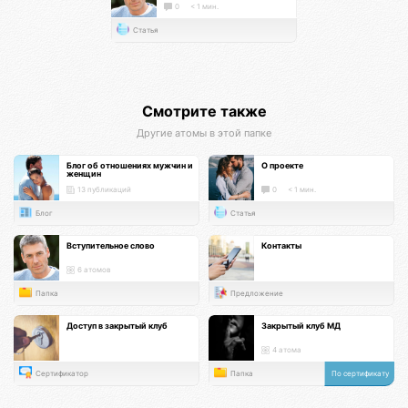
0
< 1 мин.
Статья
Смотрите также
Другие атомы в этой папке
Блог об отношениях мужчин и
О проекте
женщин
13 публикаций
0
< 1 мин.
Блог
Статья
Вступительное слово
Контакты
6 атомов
Папка
Предложение
Доступ в закрытый клуб
Закрытый клуб МД
4 атома
Сертификатор
Папка
По сертификату