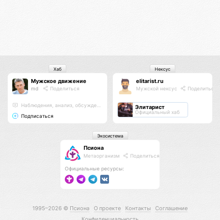
Хаб
Нексус
Мужское движение
elitarist.ru
md
Поделиться
Мужской нексус
Поделиться
Наблюдения, анализ, обсуждения
Элитарист
Официальный хаб
Подписаться
Экосистема
Псиона
Метаорганизм
Поделиться
Официальные ресурсы:
1995–2026 ©
Псиона
О проекте
Контакты
Соглашение
Конфиденциальность