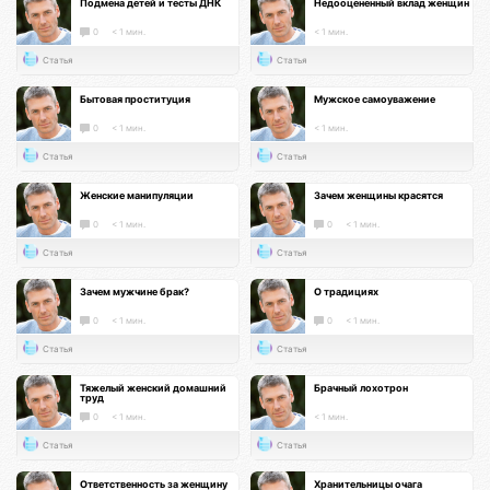
Подмена детей и тесты ДНК
Недооцененный вклад женщин
0
< 1 мин.
< 1 мин.
Статья
Статья
Бытовая проституция
Мужское самоуважение
0
< 1 мин.
< 1 мин.
Статья
Статья
Женские манипуляции
Зачем женщины красятся
0
< 1 мин.
0
< 1 мин.
Статья
Статья
Зачем мужчине брак?
О традициях
0
< 1 мин.
0
< 1 мин.
Статья
Статья
Тяжелый женский домашний
Брачный лохотрон
труд
0
< 1 мин.
< 1 мин.
Статья
Статья
Ответственность за женщину
Хранительницы очага