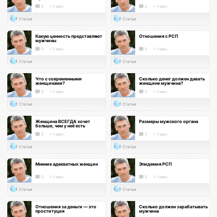
0
< 1 мин.
0
< 1 мин.
Статья
Статья
Какую ценность представляют
Отношения с РСП
мужчины
0
< 1 мин.
0
< 1 мин.
Статья
Статья
Что с современными
Сколько денег должен давать
женщинами?
женщине мужчина?
0
< 1 мин.
0
< 1 мин.
Статья
Статья
Женщина ВСЕГДА хочет
Размеры мужского органа
больше, чем у неё есть
0
< 1 мин.
0
< 1 мин.
Статья
Статья
Мнение адекватных женщин
Эпидемия РСП
0
< 1 мин.
0
< 1 мин.
Статья
Статья
Отношения за деньги — это
Сколько должен зарабатывать
проституция
мужчина