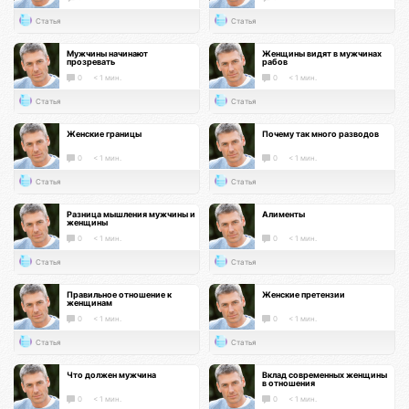
Статья
Статья
Мужчины начинают
Женщины видят в мужчинах
прозревать
рабов
0
< 1 мин.
0
< 1 мин.
Статья
Статья
Женские границы
Почему так много разводов
0
< 1 мин.
0
< 1 мин.
Статья
Статья
Разница мышления мужчины и
Алименты
женщины
0
< 1 мин.
0
< 1 мин.
Статья
Статья
Правильное отношение к
Женские претензии
женщинам
0
< 1 мин.
0
< 1 мин.
Статья
Статья
Что должен мужчина
Вклад современных женщины
в отношения
0
< 1 мин.
0
< 1 мин.