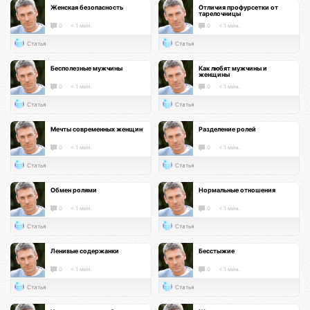
Женская безопасность
Отличия профурсетки от
тарелочницы
0
< 1 мин.
0
< 1 мин.
Статья
Статья
Бесполезные мужчины
Как любят мужчины и
женщины
0
< 1 мин.
0
< 1 мин.
Статья
Статья
Мечты современных женщин
Разделение ролей
0
< 1 мин.
0
< 1 мин.
Статья
Статья
Обмен ролями
Нормальные отношения
0
< 1 мин.
0
< 1 мин.
Статья
Статья
Ленивые содержанки
Бесстыжие
0
< 1 мин.
0
< 1 мин.
Статья
Статья