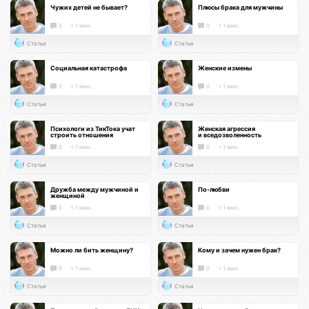
Чужих детей не бывает?
Плюсы брака для мужчины
0
< 1 мин.
0
< 1 мин.
Статья
Статья
Социальная катастрофа
Женские измены
0
< 1 мин.
0
< 1 мин.
Статья
Статья
Психологи из ТикТока учат
Женская агрессия
строить отношения
и вседозволенность
0
< 1 мин.
0
< 1 мин.
Статья
Статья
Дружба между мужчиной и
По-любви
женщиной
0
< 1 мин.
0
< 1 мин.
Статья
Статья
Можно ли бить женщину?
Кому и зачем нужен брак?
0
< 1 мин.
0
< 1 мин.
Статья
Статья