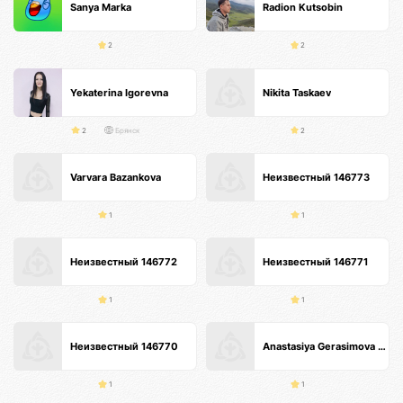
Sanya Marka
Radion Kutsobin
2
2
Yekaterina Igorevna
Nikita Taskaev
2
Брянск
2
Varvara Bazankova
Неизвестный 146773
1
1
Неизвестный 146772
Неизвестный 146771
1
1
Неизвестный 146770
Anastasiya Gerasimova Анти-кризисные продажи
1
1