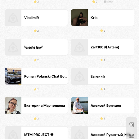
2
2
Омск
VladimiR
Kris
2
2
Zart1609(Artem)
𓆩𐌽ᥲɗ𝔧ᥲ 𝔣ᥱ᧐𓆪
2
2
Roman Polanski Chat Bot GPT GXII
Евгений
2
2
Екатерина Марченкова
Алексей Брянцев
2
2
MTM PROJECT 🐸
Алексей Рукастый_МАССАЖИСТ