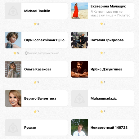
Екатерина Малащук
Michael Tseitlin
Я Катрин, мастер по
массажу лица + Пилатес
тренер
3
3
Olya Lochekhina🐋 Dj Loya
Наталия Гридасова
3
Москва,Кострома,Вязьма
3
Ольга Казакова
Ирбис Джунглиев
3
3
Вериго Валентина
Muhammadaziz
3
2
Руслан
Неизвестный 146728