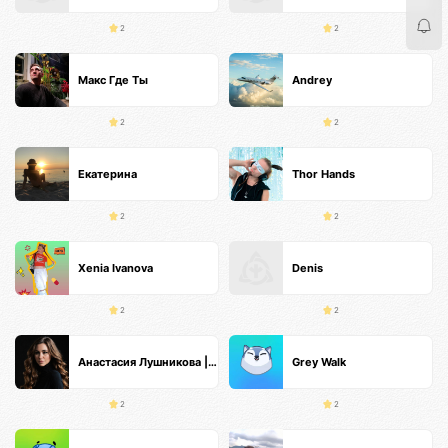
2
2
Макс Где Ты
Andrey
2
2
Екатерина
Thor Hands
2
2
Xenia Ivanova
Denis
2
2
Анастасия Лушникова | Основатель TS
Grey Walk
2
2