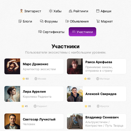
Элитарист
Хабы
Рейтинги
Афиши
Блоги
Форумы
Объявления
Маркет
Сертификаты
Участники
Участники
Пользователи экосистемы с наибольшим уровнем.
Раиса Арефьева
Марс Драконис
Принимаю заказы,
Архитектор экосистем
отправка в страну
получателя
60
Москва
60
Мытищи
Лира Аурелия
Алексей Свиридов
Королева Радианта
45
Радиант
35
Иркутск
Владимир Сенкевич
Светозар Лучистый
Альтруистичен /
Человек
Контрастен / Путь Творца
Самурая