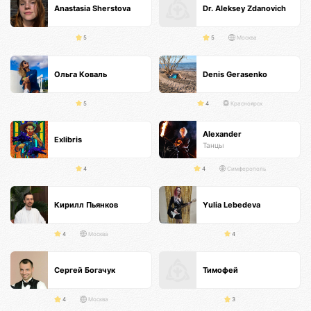
Anastasia Sherstova
Dr. Aleksey Zdanovich
5
5
Москва
Ольга Коваль
Denis Gerasenko
5
4
Красноярск
Alexander
Exlibris
Танцы
4
4
Симферополь
Кирилл Пьянков
Yulia Lebedeva
4
Москва
4
Сергей Богачук
Тимофей
4
Москва
3