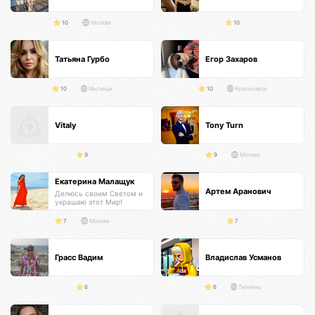
10
Москва
10
Татьяна Гурбо
Егор Захаров
10
Мытищи
10
Красноярск
Vitaly
Tony Turn
9
9
Москва
Екатерина Малащук
Артем Аранович
Делюсь своим Светом и
украшаю этот Мир!
7
Москва
7
Грасс Вадим
Владислав Усманов
6
6
Тюмень