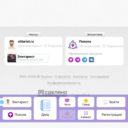
Нексус
Экосистема
elitarist.ru
Псиона
Мужской нексус
Поделиться
Метаорганизм
Поделиться
Официальные ресурсы:
Элитарист
Официальный хаб
1995–2026 ©
Псиона
О проекте
Контакты
Соглашение
Конфиденциальность
С нами КО 🕉️
Элитарист
Войти
Чаты
Гринд
Псиона
Регистрация
Дела
Кошелёк
Кабинет