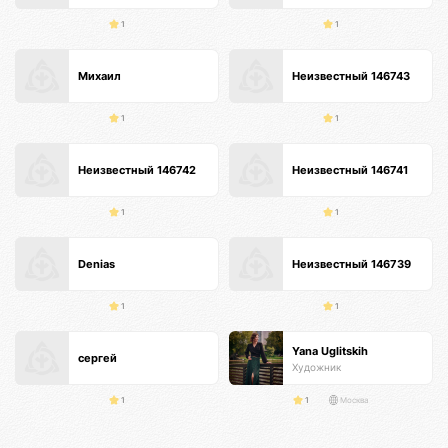
1
1
Михаил
Неизвестный 146743
1
1
Неизвестный 146742
Неизвестный 146741
1
1
Denias
Неизвестный 146739
1
1
Yana Uglitskih
сергей
Художник
1
1
Москва