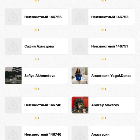
1
1
Неизвестный 146756
Неизвестный 146753
1
1
Сафия Ахмедова
Неизвестный 146751
1
1
Safiya Akhmedova
Анастасия Yoga&Dance
1
1
Неизвестный 146748
Andrey Makarov
1
1
Неизвестный 146746
Анастасия