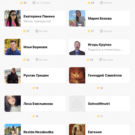
35
На 7 холмах
29
Москва
Екатерина Панина
Мария Бокова
Жизнь прекрасна!
27
Москва
27
Москва
Игорь Крупин
Илья Борисюк
Родился и понеслось...
22
Москва
20
Мытищи
Руслан Гришин
Геннадий Самойлов
16
14
Лиза Емельянова
SolnceWnutri
14
11
Rezida Nezabudka
Евгения