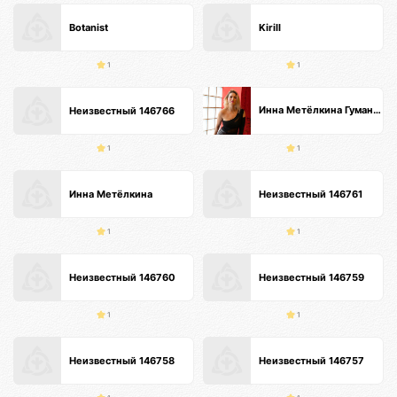
Botanist
Kirill
1
1
Инна Метёлкина Гуманистический Психолог Интегративный метод🕊️специалист по психосоматике
Неизвестный 146766
1
1
Инна Метёлкина
Неизвестный 146761
1
1
Неизвестный 146760
Неизвестный 146759
1
1
Неизвестный 146758
Неизвестный 146757