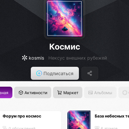
Космис
kosmis
Нексус внешних рубежей
Подписаться
вная
Активности
Маркет
Альбомы
Форум про космос
База небесных т
0 обсуждений
6 атомов