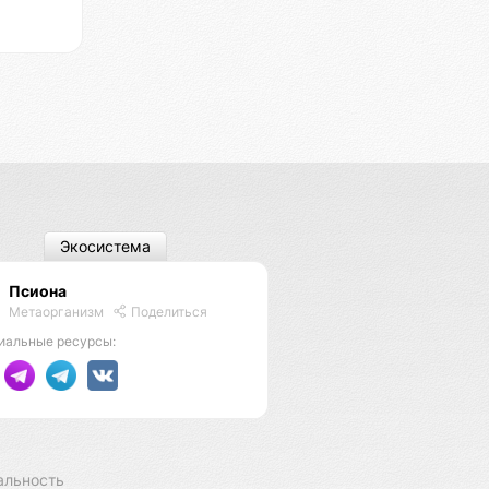
Экосистема
Псиона
Метаорганизм
Поделиться
иальные ресурсы:
альность