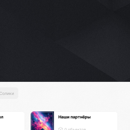
Солики
ел
Наши партнёры
0 объектов