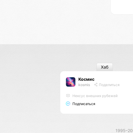
Хаб
Космис
kosmis
Поделиться
Нексус внешних рубежей
Подписаться
1995–2