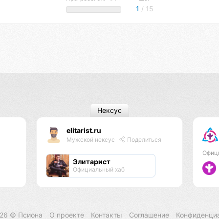
1
/ 15
Нексус
elitarist.ru
Мужской нексус
Поделиться
Офиц
Элитарист
Официальный хаб
026 ©
Псиона
О проекте
Контакты
Соглашение
Конфиденци