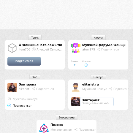
Топик
Форум
О женщина! Кто ложь твою измерит...
Мужской форум о женщинах
item706
Алексей Свиридов
atom875
Поделиться
Топики
Создать
2
Хаб
Нексус
Элитарист
elitarist.ru
elitarist
Поделиться
Мужской нексус
Поделиться
Мужской нексус
Элитарист
Официальный хаб
Подписаться
Экосистема
Псиона
Метаорганизм
Поделиться