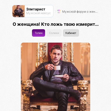
Элитарист
Мужской форум о женщинах
Мужской нексус
О женщина! Кто ложь твою измерит...
Топик
Солики
Кабинет