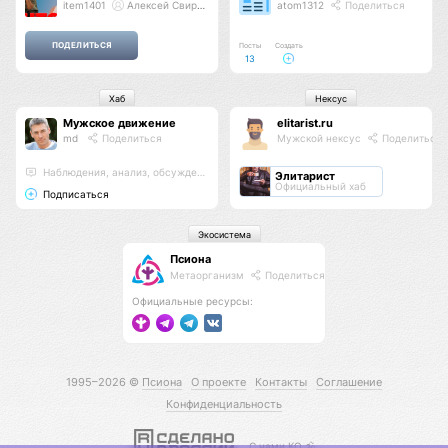
item1401
Алексей Свиридов
atom1312
Поделиться
Посты
Создать
13
Хаб
Нексус
Мужское движение
elitarist.ru
md
Поделиться
Мужской нексус
Поделиться
Наблюдения, анализ, обсуждения
Элитарист
Официальный хаб
Подписаться
Экосистема
Псиона
Метаорганизм
Поделиться
Официальные ресурсы:
1995–2026 ©
Псиона
О проекте
Контакты
Соглашение
Конфиденциальность
С нами КО 🕉️