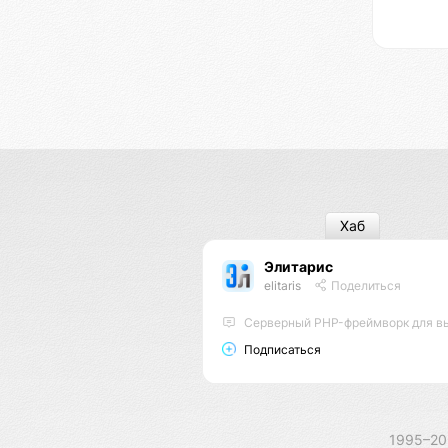
Хаб
Элитарис
elitaris
Поделиться
Серверный PHP-фреймворк для высоконагруженных пр
Подписаться
1995–2