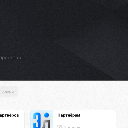
проектов
Солики
артнёров
Партнёрам
0 атомов