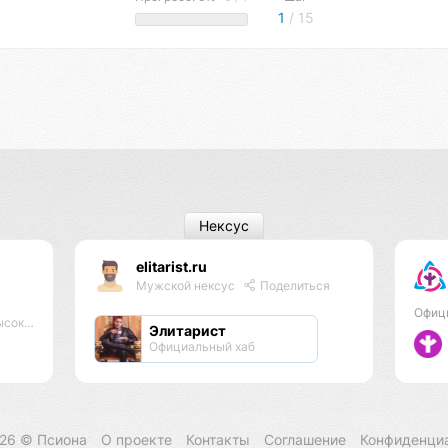
1
/ 15
Нексус
elitarist.ru
Мужской нексус
Поделиться
Офиц
оектов
Элитарист
Официальный хаб
026 ©
Псиона
О проекте
Контакты
Соглашение
Конфиденци