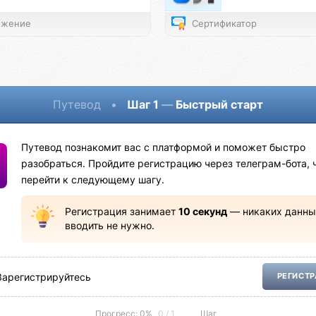
жение
Сертификатор
Путевод
•
Шаг 1
—
Быстрый старт
Путевод познакомит вас с платформой и поможет быстро
разобраться. Пройдите регистрацию через телеграм-бота, 
перейти к следующему шагу.
Регистрация занимает
10 секунд
— никаких данны
вводить не нужно.
Зарегистрируйтесь
РЕГИСТ
Прогресс: 0%
0 / 1
Шаг