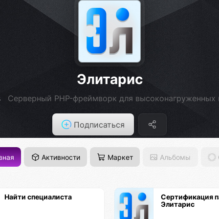
Элитарис
s
Серверный PHP-фреймворк для высоконагруженных 
Подписаться
вная
Активности
Маркет
Альбомы
Найти специалиста
Сертификация п
Элитарис