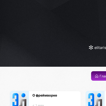
elitari
Гла
О фреймворке
< 1 мин.