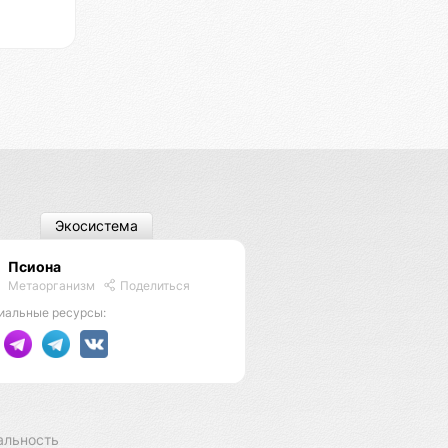
Экосистема
Псиона
Метаорганизм
Поделиться
иальные ресурсы:
альность