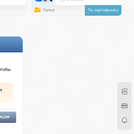
Папка
По сертификату
чтобы
х
РАЦИЯ