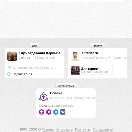
Хаб
Нексус
Клуб отдавания Даримба
elitarist.ru
darimba
Поделиться
Мужской нексус
Поделиться
Волонтерский клуб Псионы
Элитарист
Официальный хаб
Подписаться
Экосистема
Псиона
Метаорганизм
Поделиться
Официальные ресурсы:
1995–2026 ©
Псиона
О проекте
Контакты
Соглашение