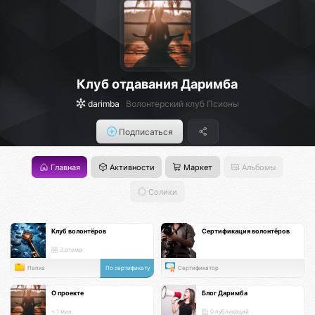
Клуб отдавания Даримба
darimba
Волонтерский клуб Псионы
Подписаться
Главная
Активности
Маркет
Альбомы
Солики
Клуб волонтёров
Сертификация волонтёров
3 атома
Папка
По сертификату
Сертификатор
О проекте
Блог Даримба
< 1 мин.
0 публикаций