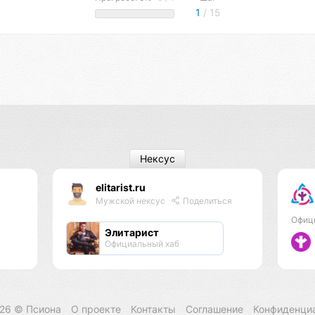
1
/ 15
Нексус
elitarist.ru
Мужской нексус
Поделиться
Офиц
Элитарист
Официальный хаб
026 ©
Псиона
О проекте
Контакты
Соглашение
Конфиденци