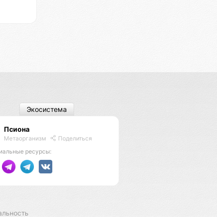
Экосистема
Псиона
Метаорганизм
Поделиться
иальные ресурсы:
альность