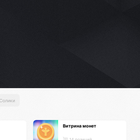
Солики
Витрина монет
14 позиций