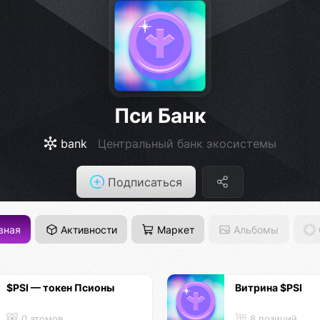
Пси Банк
bank
Центральный банк экосистемы
Подписаться
вная
Активности
Маркет
Альбомы
$PSI — токен Псионы
Витрина $PSI
0 атомов
8 позиций