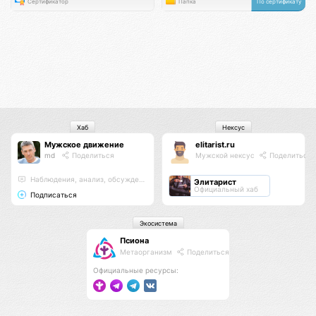
Сертификатор
Папка
По сертификату
Хаб
Нексус
Мужское движение
elitarist.ru
md
Поделиться
Мужской нексус
Поделиться
Наблюдения, анализ, обсуждения
Элитарист
Официальный хаб
Подписаться
Экосистема
Псиона
Метаорганизм
Поделиться
Официальные ресурсы: