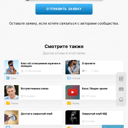
Оставьте заявку, если хотите связаться с авторами сообщества.
Смотрите также
Другие атомы в этой папке
Блог об отношениях мужчин и
О проекте
женщин
13 публикаций
0
< 1 мин.
Блог
Статья
Вступительное слово
База / Видео-архив
6 атомов
151 атом
Папка
Папка
Доступ в закрытый клуб
Закрытый клуб МД
4 атома