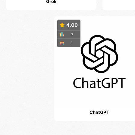
Grok
4.00
7
1
ChatGPT