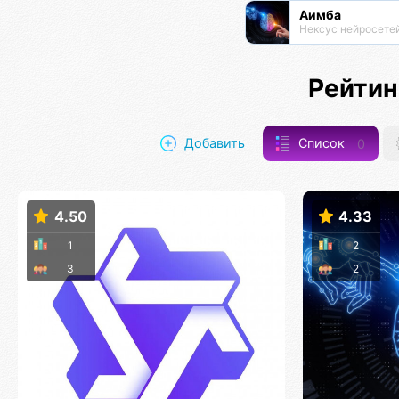
Аимба
Нексус нейросете
Рейтин
Добавить
Список
0
4.50
4.33
1
2
3
2