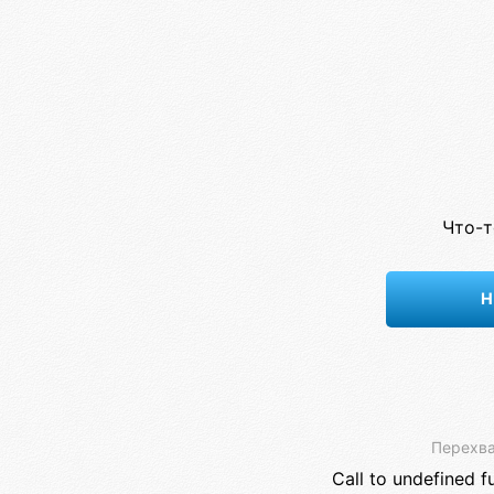
Что-т
Н
Перехва
Call to undefined f