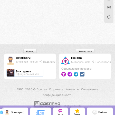
Нексус
Экосистема
elitarist.ru
Псиона
Мужской нексус
Поделиться
Метаорганизм
Поделиться
Официальные ресурсы:
Элитарист
Официальный хаб
1995–2026 ©
Псиона
О проекте
Контакты
Соглашение
Конфиденциальность
С нами КО 🕉️
Элитарист
Войти
Чаты
Гринд